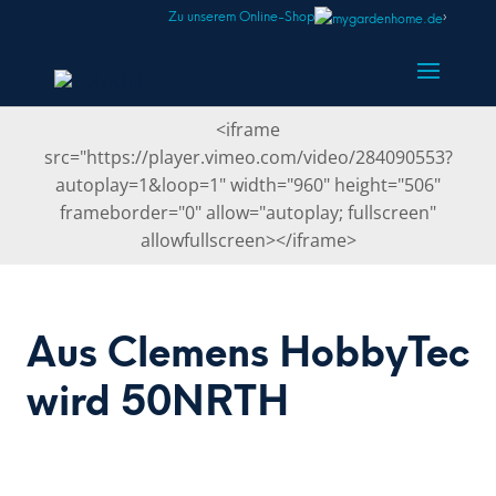
Zu unserem Online-Shop
›
<iframe
src="https://player.vimeo.com/video/284090553?
autoplay=1&loop=1" width="960" height="506"
frameborder="0" allow="autoplay; fullscreen"
allowfullscreen></iframe>
Aus Clemens HobbyTec
wird 50NRTH